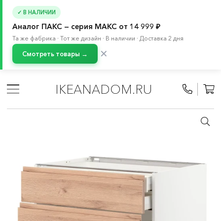
✓ В НАЛИЧИИ
Аналог ПАКС — серия МАКС от 14 999 ₽
Та же фабрика · Тот же дизайн · В наличии · Доставка 2 дня
✕
Смотреть товары →
Главная
/
Каталог
/
Кухня и бытовая техника
/
Кухни
/
Модульные кухни МЕТОД
/
Все компоненты МЕТОД
/
IKEANADOM.RU
Кухонные шкафы МЕТОД