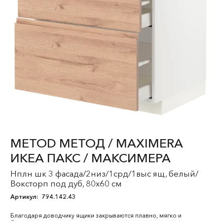
METOD МЕТОД / MAXIMERA
ИКЕА ПАКС / МАКСИМЕРА
Нплн шк 3 фасада/2низ/1срд/1выс ящ, белый/
Воксторп под дуб, 80x60 см
Артикул:
794.142.43
Благодаря доводчику ящики закрываются плавно, мягко и