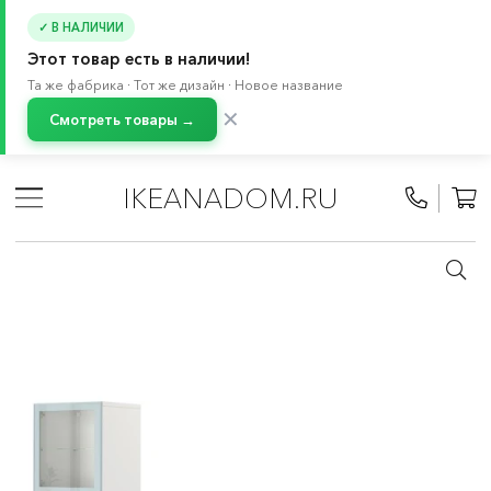
✓ В НАЛИЧИИ
Этот товар есть в наличии!
Та же фабрика · Тот же дизайн · Новое название
✕
Смотреть товары →
Главная
/
Каталог
/
Хранение и порядок
/
Стеллажи и книжные шкафы
/
Книжные шкафы
/
IKEANADOM.RU
БЕСТО система
/
Сложные комбинации БЕСТО
/
Стенки для ТВ БЕСТО