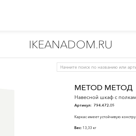
IKEANADOM.RU
ухни
/
Модульные кухни МЕТОД
/
Все компоненты МЕТОД
/
Н
METOD МЕТОД
Навесной шкаф с полкам
Артикул:
794.472.05
Каркас имеет устойчивую констр
Вес:
13,33 кг