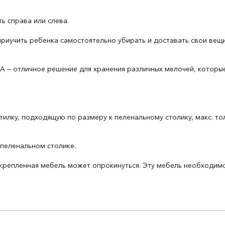
ь справа или слева.
приучить ребенка самостоятельно убирать и доставать свои вещ
 отличное решение для хранения различных мелочей, которые 
лку, подходящую по размеру к пеленальному столику, макс. тол
 пеленальном столике.
ленная мебель может опрокинуться. Эту мебель необходимо 