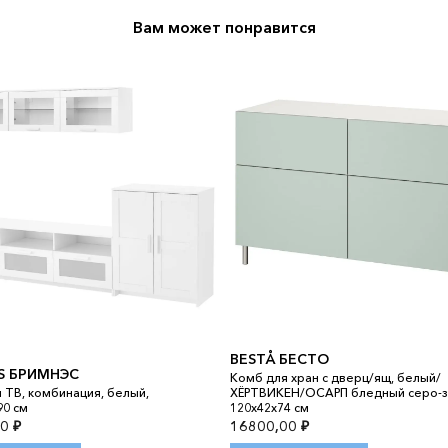
Вам может понравится
BESTÅ БЕСТО
S БРИМНЭС
Комб для хран с дверц/ящ, белый/
 ТВ, комбинация, белый,
ХЁРТВИКЕН/ОСАРП бледный серо-з
90 см
120x42x74 см
00
₽
16800,00
₽