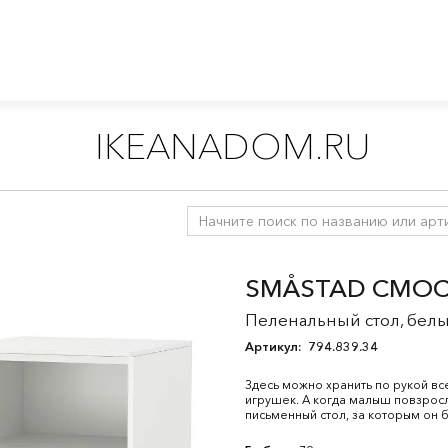
IKEANADOM.RU
ля малышей 0-2 лет
/
Хранение в детской
/
СМОСТАД система
SMÅSTAD СМОС
Пеленальный стол, белы
Артикул:
794.839.34
Здесь можно хранить по рукой вс
игрушек. А когда малыш повзросл
письменный стол, за которым он б