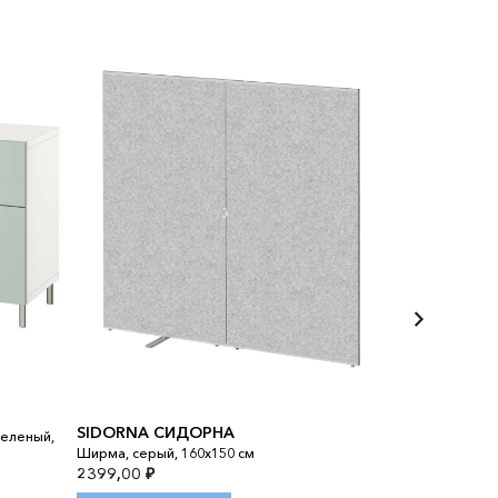
PLUGGLAND
Подставка д/м
SIDORNA СИДОРНА
еленый,
клетчатый орн
Ширма, серый, 160x150 см
см
2399,00
₽
299,00
₽