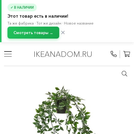
✓ В НАЛИЧИИ
Этот товар есть в наличии!
Та же фабрика · Тот же дизайн · Новое название
✕
Смотреть товары →
Главная
/
Каталог
/
Растения и кашпо
/
Растения и цветы
/
Искусственные растения и цветы
IKEANADOM.RU