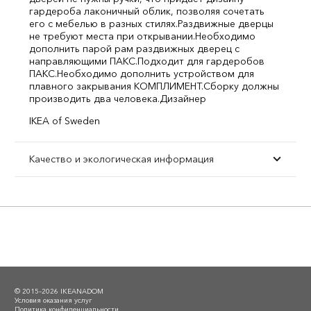
гардероба лаконичный облик, позволяя сочетать
его с мебелью в разных стилях.
Раздвижные дверцы
не требуют места при открывании.
Необходимо
дополнить парой рам раздвижных дверец с
направляющими ПАКС.
Подходит для гардеробов
ПАКС.
Необходимо дополнить устройством для
плавного закрывания КОМПЛИМЕНТ.
Сборку должны
производить два человека.
Дизайнер
IKEA of Sweden
Качество и экологическая информация
© 2015–2026 IKEANADOM
Условия оказания услуг
Политика конфиденциальности