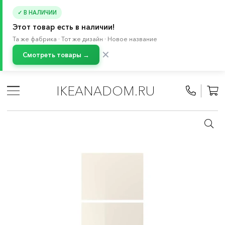
✓ В НАЛИЧИИ
Этот товар есть в наличии!
Та же фабрика · Тот же дизайн · Новое название
✕
Смотреть товары →
Главная
/
Каталог
/
Хранение и порядок
/
Системы для хранения
/
ПАКС система
/
IKEANADOM.RU
Раздвижные двери