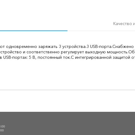
Качество 
яют одновременно заряжать 3 устройства.
3 USB-порта.
Снабжено 
стройство и соответственно регулирует выходную мощность.
Общ
 USB-портах: 5 В, постоянный ток.
С интегрированной защитой от
О
3:00
:00