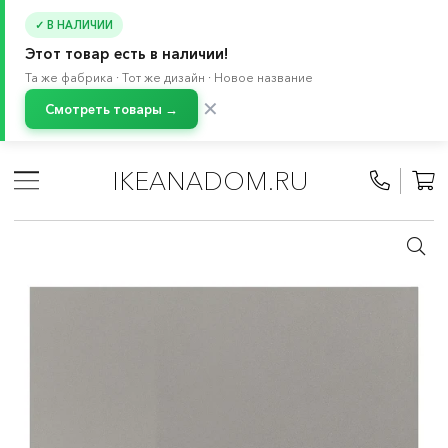
✓ В НАЛИЧИИ
Этот товар есть в наличии!
Та же фабрика · Тот же дизайн · Новое название
✕
Смотреть товары →
Главная
/
Каталог
/
Товары для ремонта
/
Стеновые панели
/
Кварцевые панели
IKEANADOM.RU