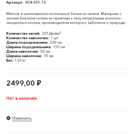
Артикул:
804.605.16
Мягкое и шелковистое постельное белье из сатина. Материал с
легким блеском соткан из приятных к телу натуральных волокон –
лиоцелла и хлопка, производители которого заботятся о природе.
Количество нитей:
207 Дюйм²
Количество наволочек:
1 шт
Длина пододеяльника:
200 см
Ширина пододеяльника:
150 см
Длина наволочки:
50 см
Ширина наволочки:
70 см
Вес:
1,03 кг
2499,00
₽
Нет в наличии
Изменить