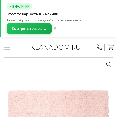
✓ В НАЛИЧИИ
Этот товар есть в наличии!
Та же фабрика · Тот же дизайн · Новое название
✕
Смотреть товары →
Главная
/
Каталог
/
Ковры и напольные покрытия
/
Коврики для ванной
IKEANADOM.RU