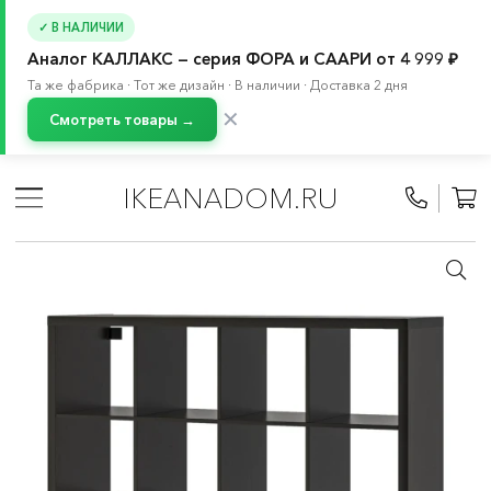
✓ В НАЛИЧИИ
Аналог КАЛЛАКС — серия ФОРА и СААРИ от 4 999 ₽
Та же фабрика · Тот же дизайн · В наличии · Доставка 2 дня
✕
Смотреть товары →
Главная
/
Каталог
/
Мебель
/
Стеллажи и книжные шкафы
/
Стеллажи
IKEANADOM.RU