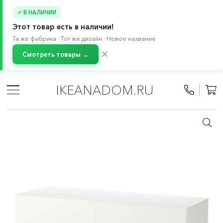
✓ В НАЛИЧИИ
Этот товар есть в наличии!
Та же фабрика · Тот же дизайн · Новое название
✕
Смотреть товары →
Главная
/
Каталог
/
Хранение и порядок
/
Стеллажи и книжные шкафы
/
Книжные шкафы
/
IKEANADOM.RU
БЕСТО система
/
Сложные комбинации БЕСТО
/
Буфеты и серванты БЕСТО