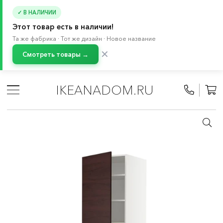
✓ В НАЛИЧИИ
Этот товар есть в наличии!
Та же фабрика · Тот же дизайн · Новое название
✕
Смотреть товары →
Главная
/
Каталог
/
Кухня и бытовая техника
/
Кухни
/
Модульные кухни МЕТОД
/
Все компоненты МЕТОД
/
IKEANADOM.RU
Высокие шкафы-пеналы МЕТОД