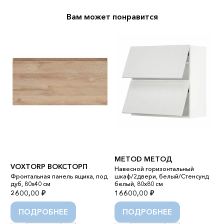
Вам может понравится
M
M
METOD МЕТОД
М
VOXTORP ВОКСТОРП
Навесной горизонтальный
Н
Фронтальная панель ящика, под
шкаф/2двери, белый/Стенсунд
д
дуб, 80x40 см
белый, 80x80 см
д
2600,00
₽
16600,00
₽
1
ПОДРОБНЕЕ
ПОДРОБНЕЕ