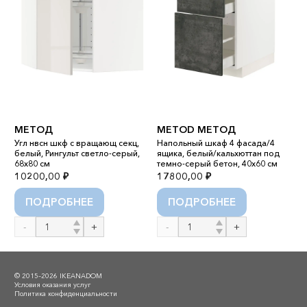
МЕТОД
METOD МЕТОД
Угл нвсн шкф с вращающ секц,
Напольный шкаф 4 фасада/4
В
белый, Рингульт светло-серый,
ящика, белый/кальхюттан под
б
68x80 см
темно-серый бетон, 40x60 см
я
10200,00
₽
17800,00
₽
9
ПОДРОБНЕЕ
ПОДРОБНЕЕ
Количество
Количество
К
товара
товара
т
МЕТОД
METOD
М
МЕТОД
© 2015–2026 IKEANADOM
Условия оказания услуг
Политика конфиденциальности