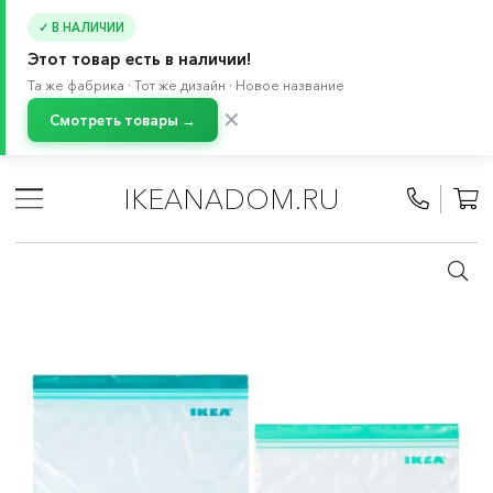
✓ В НАЛИЧИИ
Этот товар есть в наличии!
Та же фабрика · Тот же дизайн · Новое название
✕
Смотреть товары →
Главная
/
Каталог
/
Посуда
/
Товары для пикника, термосы и ланчбоксы
IKEANADOM.RU