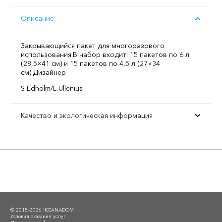
Описание
Закрывающийся пакет для многоразового
использования.
В набор входит: 15 пакетов по 6 л
(28,5×41 см) и 15 пакетов по 4,5 л (27×34
см).
Дизайнер
S Edholm/L Ullenius
Качество и экологическая информация
© 2015–2026 IKEANADOM
Условия оказания услуг