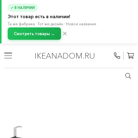
✓ В НАЛИЧИИ
Этот товар есть в наличии!
Та же фабрика · Тот же дизайн · Новое название
✕
Смотреть товары →
Главная
/
Каталог
/
Ванная
/
Аксессуары для ванной
/
Штанги и вешалки для полотенец
IKEANADOM.RU