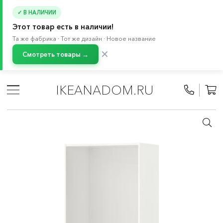
✓ В НАЛИЧИИ
Этот товар есть в наличии!
Та же фабрика · Тот же дизайн · Новое название
✕
Смотреть товары →
Главная
/
Каталог
/
Мебель
/
Буфеты и шкафы витрины
/
Система хранения БЕСТО
IKEANADOM.RU