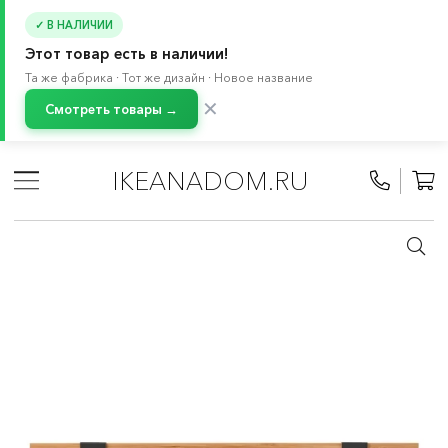
✓ В НАЛИЧИИ
Этот товар есть в наличии!
Та же фабрика · Тот же дизайн · Новое название
✕
Смотреть товары →
Главная
/
Каталог
/
Декор для дома
/
Рамки и картины
/
Рамы для фотографий и картин
IKEANADOM.RU