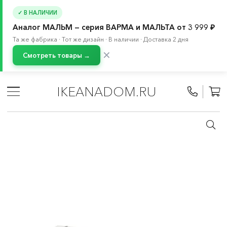
✓ В НАЛИЧИИ
Аналог МАЛЬМ — серия ВАРМА и МАЛЬТА от 3 999 ₽
Та же фабрика · Тот же дизайн · В наличии · Доставка 2 дня
✕
Смотреть товары →
Главная
/
Каталог
/
Мебель
/
Комоды и тумбы с ящиками
/
Комоды
IKEANADOM.RU