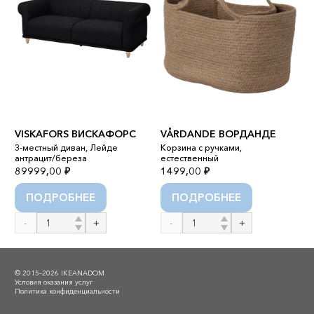
К
VISKAFORS ВИСКАФОРС
VÅRDANDE ВОРДАНДЕ
В
3-местный диван, Лейде
Корзина с ручками,
о
антрацит/береза
естественный
с
89999,00
₽
1499,00
₽
3
ПОДРОБНЕЕ
ПОДРОБНЕЕ
Количество
Количество
К
товара
товара
т
VISKAFORS
VÅRDANDE
К
ВИСКАФОРС
ВОРДАНДЕ
© 2015–2026 IKEANADOM
Условия оказания услуг
Политика конфиденциальности