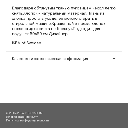
Благодаря обтянутым тканью пуговицам чехол легко
снять.
Хлопок – натуральный материал. Ткань из
хлопка проста в уходе, ее можно стирать в
стиральной машине.
Крашенный в пряже хлопок –
после стирки цвета не блекнут.
Подходит для
подушек 50×50 см.
Дизайнер
IKEA of Sweden
Качество и экологическая информация
© 2015–2026 IKEANADOM
Условия оказания услуг
Политика конфиденциальности