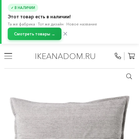
✓ В НАЛИЧИИ
Этот товар есть в наличии!
Та же фабрика · Тот же дизайн · Новое название
✕
Смотреть товары →
Главная
/
Каталог
/
Текстиль для дома
/
Текстиль для спальни
/
Декоративные подушки и чехлы
IKEANADOM.RU
/
Чехлы на подушки