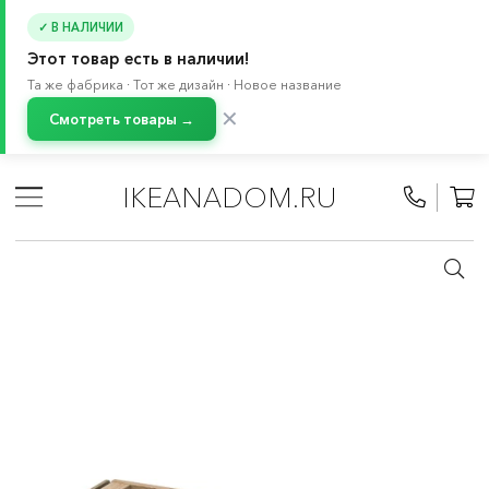
✓ В НАЛИЧИИ
Этот товар есть в наличии!
Та же фабрика · Тот же дизайн · Новое название
✕
Смотреть товары →
Главная
/
Каталог
/
Хранение и порядок
/
Системы для хранения
/
ПАКС система
/
IKEANADOM.RU
Полки, ящики, вставки, петли для ПАКС