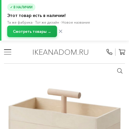
✓ В НАЛИЧИИ
Этот товар есть в наличии!
Та же фабрика · Тот же дизайн · Новое название
✕
Смотреть товары →
Главная
/
Каталог
/
Хранение и порядок
/
Аксессуары для хранения
/
Организация рабочего места
IKEANADOM.RU