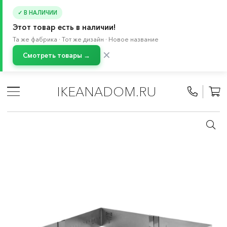
✓ В НАЛИЧИИ
Этот товар есть в наличии!
Та же фабрика · Тот же дизайн · Новое название
✕
Смотреть товары →
Главная
/
Каталог
/
Кухонная утварь
/
Принадлежности для выпечки
/
Формы для выпечки
IKEANADOM.RU