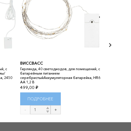
ВИССВАСС
й, с
Гирлянда, 40 светодиодов, для помещений, с
ЭВЕДАЛЬ
мы/
батарейным питанием
а, 2450
серебристыйАккумуляторная батарейка, HR6
Лампа настоль
AA 1,2 В
шаровидный с
499,00
₽
15999,00
₽
ПОДРОБНЕЕ
ПОДРОБ
Количество
Количество
товара
товара
ВИССВАСС
ЭВЕДАЛЬ