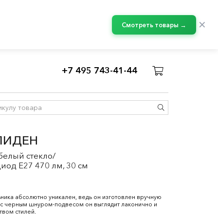
✕
Смотреть товары →
+7 495 743-41-44
ЛИДЕН
белый стекло/
од E27 470 лм, 30 см
ника абсолютно уникален, ведь он изготовлен вручную
и с черным шнуром-подвесом он выглядит лаконично и
вом стилей.