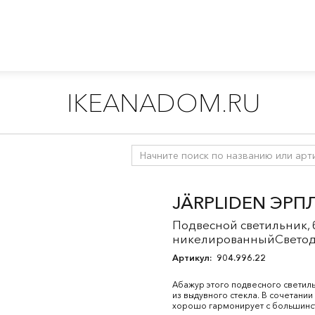
IKEANADOM.RU
ильники
/
Потолочное освещение
/
Подвесные светильники
JÄRPLIDEN ЭРП
Подвесной светильник, 
никелированныйСветоди
Артикул:
904.996.22
Абажур этого подвесного светиль
из выдувного стекла. В сочетани
хорошо гармонирует с большинст