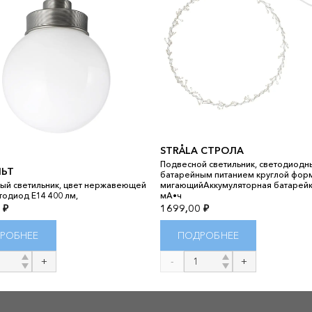
STRÅLA СТРОЛА
Подвесной светильник, светодиодны
ЛЬТ
батарейным питанием круглой фор
ый светильник, цвет нержавеющей
мигающийАккумуляторная батарейк
тодиод E14 400 лм,
мА•ч
0
₽
1699,00
₽
РОБНЕЕ
ПОДРОБНЕЕ
во
Количество
товара
STRÅLA
СТРОЛА