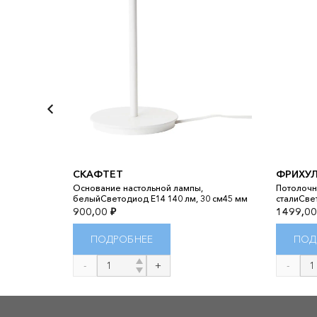
 TRÅDFRI
СКАФТЕТ
ФРИХУ
Основание настольной лампы,
Потолочн
серый
белыйСветодиод E14 140 лм, 30 см45 мм
сталиСве
900,00
₽
1499,0
ПОДРОБНЕЕ
ПОД
Количество
Количест
товара
товара
СКАФТЕТ
ФРИХУЛЬТ