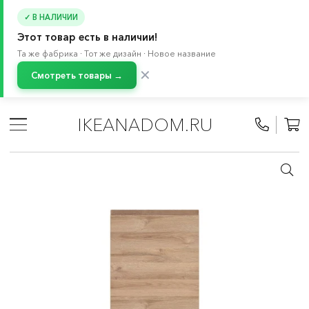
✓ В НАЛИЧИИ
Этот товар есть в наличии!
Та же фабрика · Тот же дизайн · Новое название
✕
Смотреть товары →
Главная
/
Каталог
/
Кухня и бытовая техника
/
Кухни
/
Модульные кухни МЕТОД
/
Все компоненты МЕТОД
/
IKEANADOM.RU
Фасады МЕТОД