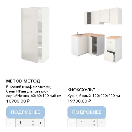
METOD МЕТОД
M
Высокий шкаф с полками,
У
КНОКСХУЛЬТ
белый/Рингульт светло-
п
серыйНожка, 60x60x140 см8 см
Кухня, белый, 120x220x220 см
б
10700,00
₽
19700,00
₽
6
ПОДРОБНЕЕ
ПОДРОБНЕЕ
Количество
Количество
К
товара
товара
т