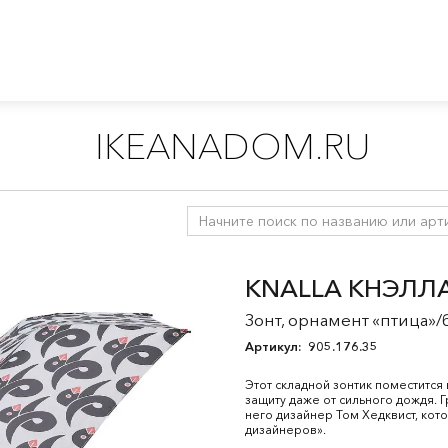
IKEANADOM.RU
ствий
/
Сумки и рюкзаки
/
Аксессуары для путешествий
KNALLA КНЭЛЛ
Зонт, орнамент «птица»
Артикул:
905.176.35
Этот складной зонтик поместится
защиту даже от сильного дождя.
него дизайнер Том Хедквист, кот
дизайнеров».