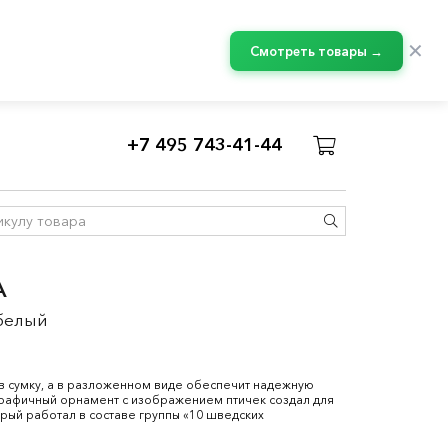
✕
Смотреть товары →
+7 495 743-41-44
А
/белый
 в сумку, а в разложенном виде обеспечит надежную
 Графичный орнамент с изображением птичек создал для
орый работал в составе группы «10 шведских