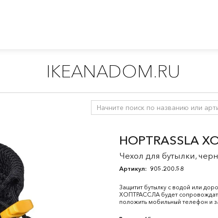
IKEANADOM.RU
ка, термосы и ланчбоксы
HOPTRASSLA Х
Чехол для бутылки, черн
Артикул:
905.200.58
Защитит бутылку с водой или дор
ХОПТРАССЛА будет сопровождать
положить мобильный телефон и з