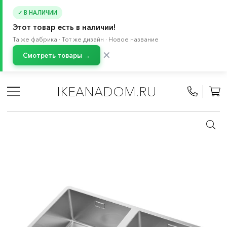
✓ В НАЛИЧИИ
Этот товар есть в наличии!
Та же фабрика · Тот же дизайн · Новое название
✕
Смотреть товары →
Главная
/
Каталог
/
Кухня и бытовая техника
/
Кухни
/
Модульные кухни МЕТОД
/
Кухонные смесители и мойки
IKEANADOM.RU
/
Мойки для кухни