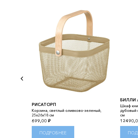
БИЛЛИ 
РИСАТОРП
Шкаф кни
ия,
Корзина, светлый оливково-зеленый,
дубовый 
30x10 см
25x26x18 см
см
699,00
₽
12490,
ПОДРОБНЕЕ
ПОД