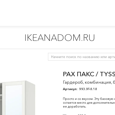
IKEANADOM.RU
й
/
Шкафы для ванной
/
Зеркальные шкафы
PAX ПАКС / TY
Гардероб, комбинация, 
Артикул:
993.958.18
Просто и со вкусом. Эту базовую
остается место для дополнительн
ее доработать.