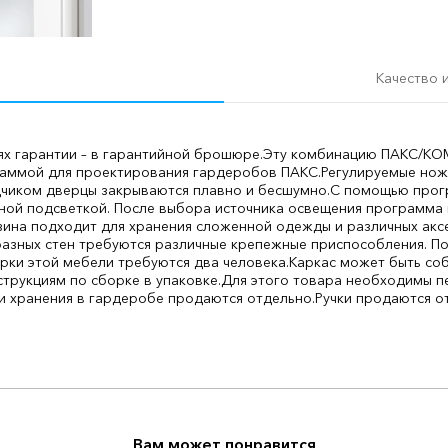
Качество 
ях гарантии – в гарантийной брошюре.
Эту комбинацию ПАКС/КОМ
аммой для проектирования гардеробов ПАКС.
Регулируемые нож
чиком дверцы закрываются плавно и бесшумно.
С помощью прог
ной подсветкой. После выбора источника освещения программа
зина подходит для хранения сложенной одежды и различных акс
разных стен требуются различные крепежные приспособления. П
рки этой мебели требуются два человека.
Каркас может быть со
струкциям по сборке в упаковке.
Для этого товара необходимы пе
и хранения в гардеробе продаются отдельно.
Ручки продаются о
Вам может понравится