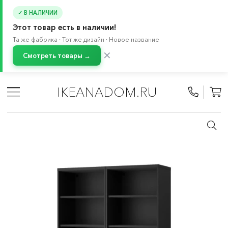
✓ В НАЛИЧИИ
Этот товар есть в наличии!
Та же фабрика · Тот же дизайн · Новое название
✕
Смотреть товары →
Главная
/
Каталог
/
Хранение и порядок
/
Стеллажи и книжные шкафы
/
Книжные шкафы
/
IKEANADOM.RU
БЕСТО система
/
Сложные комбинации БЕСТО
/
Комбинации БЕСТО для хранения