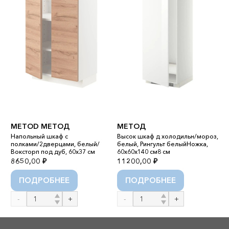
METOD МЕТОД
МЕТОД
/3
Напольный шкаф с
Высок шкаф д холодильн/мороз,
Н
полками/2дверцами, белый/
белый, Рингульт белыйНожка,
я
м
Воксторп под дуб, 60x37 см
60x60x140 см8 см
о
8650,00
₽
11200,00
₽
2
ПОДРОБНЕЕ
ПОДРОБНЕЕ
Количество
Количество
К
товара
товара
т
METOD
МЕТОД
М