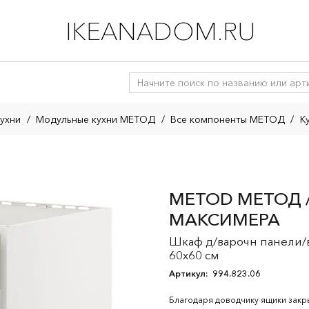
IKEANADOM.RU
ухни
/
Модульные кухни МЕТОД
/
Все компоненты МЕТОД
/
К
METOD МЕТОД /
МАКСИМЕРА
Шкаф д/варочн панели/
60x60 см
Артикул:
994.823.06
Благодаря доводчику ящики закр