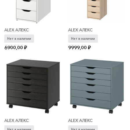
ALEX АЛЕКС
ALEX АЛЕКС
Нет в наличии
Нет в наличии
6900,00
₽
9999,00
₽
ALEX АЛЕКС
ALEX АЛЕКС
Нет в наличии
Нет в наличии