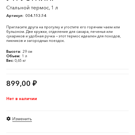
Стальной термос, 1 л
Артикул:
004.153.54
Пригласите друга на прогулку и угостите его горячим чаем или
бульоном. Две кружки, отделение для сахара, печенья или
сухариков и удобная ручка — этот термос идеален для походов,
пикников и загородных поездок.
Высота:
29 см
Объем:
1 л
Вес:
0,65 кг
899,00
₽
Нет в наличии
Изменить