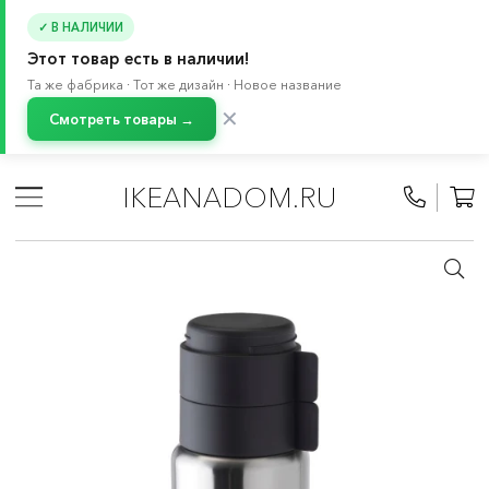
✓ В НАЛИЧИИ
Этот товар есть в наличии!
Та же фабрика · Тот же дизайн · Новое название
✕
Смотреть товары →
Главная
/
Каталог
/
Посуда
/
Товары для пикника, термосы и ланчбоксы
IKEANADOM.RU