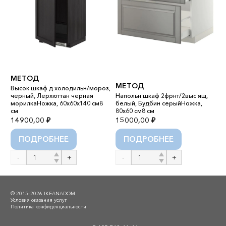
M
M
МЕТОД
М
МЕТОД
Высок шкаф д холодильн/мороз,
В
черный, Лерхюттан черная
Напольн шкаф 2фрнт/2выс ящ,
д
,
морилкаНожка, 60x60x140 см8
белый, Будбин серыйНожка,
т
см
80x60 см8 см
с
14900,00
₽
15000,00
₽
2
ПОДРОБНЕЕ
ПОДРОБНЕЕ
Количество
Количество
К
товара
товара
т
МЕТОД
МЕТОД
M
М
© 2015–2026 IKEANADOM
/
Условия оказания услуг
Политика конфиденциальности
M
И