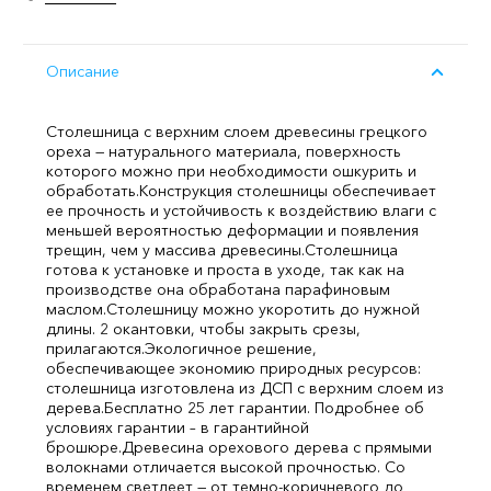
Описание
Столешница с верхним слоем древесины грецкого
ореха — натурального материала, поверхность
которого можно при необходимости ошкурить и
обработать.
Конструкция столешницы обеспечивает
ее прочность и устойчивость к воздействию влаги с
меньшей вероятностью деформации и появления
трещин, чем у массива древесины.
Столешница
готова к установке и проста в уходе, так как на
производстве она обработана парафиновым
маслом.
Столешницу можно укоротить до нужной
длины. 2 окантовки, чтобы закрыть срезы,
прилагаются.
Экологичное решение,
обеспечивающее экономию природных ресурсов:
столешница изготовлена из ДСП с верхним слоем из
дерева.
Бесплатно 25 лет гарантии. Подробнее об
условиях гарантии – в гарантийной
брошюре.
Древесина орехового дерева с прямыми
волокнами отличается высокой прочностью. Со
временем светлеет — от темно-коричневого до