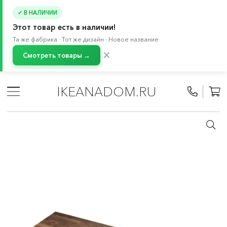
✓ В НАЛИЧИИ
Этот товар есть в наличии!
Та же фабрика · Тот же дизайн · Новое название
✕
Смотреть товары →
Главная
/
Каталог
/
Кухня и бытовая техника
/
Кухни
/
Модульные кухни МЕТОД
/
Кухонные столешницы
/
IKEANADOM.RU
Столешницы с отделкой из натуральной древесины