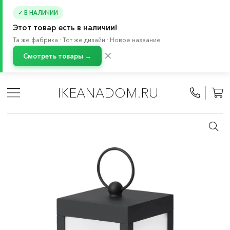
✓ В НАЛИЧИИ
Этот товар есть в наличии!
Та же фабрика · Тот же дизайн · Новое название
✕
Смотреть товары →
Главная
/
Каталог
/
Зимняя коллекция
/
Праздничное освещение
/
Освещение для помещений
IKEANADOM.RU