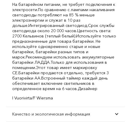
На батарейном питании, не требует подключения к
электросети.
По сравнению с лампами накаливания
светодиоды потребляют на 85 % меньше
электроэнергии и служат в 10 раз
дольше.
Интегрированный светодиод.
Срок службы
светодиода около 20 000 часов.
Цветность света:
2700 Кельвинов (теплый белый).
Используйте только
предназначенные для товара батарейки. Не
используйте одновременно старые и новые
батарейки, батарейки разных типов и
марок.
Рекомендуем использовать аккумуляторные
батарейки ЛАДДА.
Только для использования в
помещении.
Этот товар имеет маркировку
CE.
Батарейки продаются отдельно, требуется 3
батарейки АА.
Встроенный таймер каждый день
обеспечивает включение светильников в
определенное время на 6 часов.
Дизайнер
I Vuorivirta/F Wiersma
Качество и экологическая информация