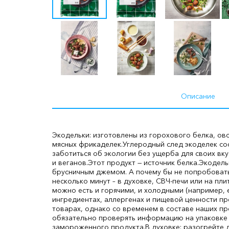
Описание
Экодельки: изготовлены из горохового белка, овс
мясных фрикаделек.
Углеродный след экоделек сос
заботиться об экологии без ущерба для своих вк
и веганов.
Этот продукт — источник белка.
Экодель
брусничным джемом. А почему бы не попробовать
несколько минут – в духовке, СВЧ-печи или на плит
можно есть и горячими, и холодными (например, 
ингредиентах, аллергенах и пищевой ценности пр
товарах, однако со временем в составе наших пр
обязательно проверять информацию на упаковке 
замороженного продукта.
В духовке: разогрейте 