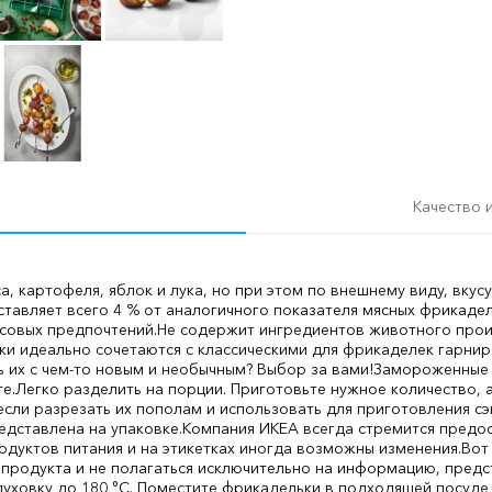
Качество 
а, картофеля, яблок и лука, но при этом по внешнему виду, вкус
тавляет всего 4 % от аналогичного показателя мясных фрикаделе
усовых предпочтений.
Не содержит ингредиентов животного прои
ки идеально сочетаются с классическими для фрикаделек гарни
 их с чем-то новым и необычным? Выбор за вами!
Замороженные 
е.
Легко разделить на порции. Приготовьте нужное количество, 
если разрезать их пополам и использовать для приготовления сэ
едставлена на упаковке.
Компания ИКЕА всегда стремится предо
одуктов питания и на этикетках иногда возможны изменения.
Вот
продукта и не полагаться исключительно на информацию, предст
духовку до 180 °C. Поместите фрикадельки в подходящей посуде 