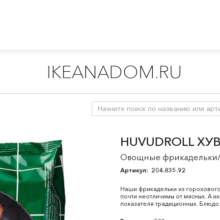
IKEANADOM.RU
иры
HUVUDROLL ХУ
Овощные фрикадельки/г
Артикул:
204.835.92
Наши фрикадельки из горохового б
почти неотличимы от мясных. А их
показателя традиционных. Блюдо 