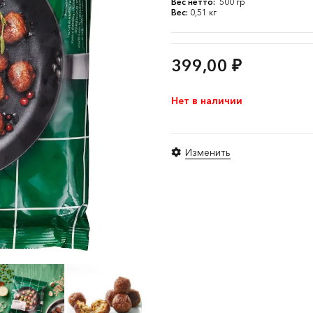
Вес нетто:
500 гр
Вес:
0,51 кг
399,00
₽
Нет в наличии
Изменить