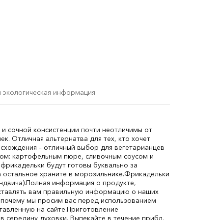
и экологическая информация
у и сочной консистенции почти неотличимы от
к. Отличная альтернатва для тех, кто хочет
схождения – отличный выбор для вегетарианцев
ром: картофельным пюре, сливочным соусом и
фрикадельки будут готовы буквально за
а остальное храните в морозильнике.
Фрикадельки
ндвича).
Полная информация о продукте,
ставлять вам правильную информацию о наших
 почему мы просим вас перед использованием
авленную на сайте.
Приготовление
в середину духовки. Выпекайте в течение прибл.