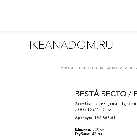
IKEANADOM.RU
лажи и книжные шкафы
/
Книжные шкафы
/
БЕСТО система
/
BESTÅ БЕСТО / 
Комбинация для ТВ, бел
300x42x210 см
Артикул:
192.868.61
Ширина:
300 см
Глубина:
42 см