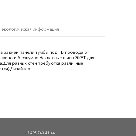
и экологическая информация
а задней панели тумбы под ТВ провода от
лавно и бесшумно.
Накладные шины ЭКЕТ для
а.
Для разных стен требуются различные
тся).
Дизайнер
+7 495 743-41-44