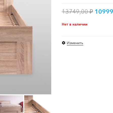
Перво
13749,00
₽
1099
цена
соста
Нет в наличии
13749
Изменить