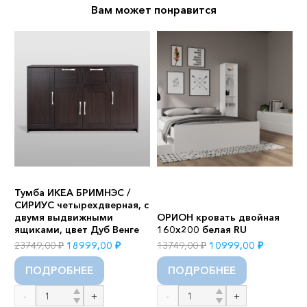
Вам может понравится
Ш
Тумба ИКЕА БРИМНЭС /
С
й
СИРИУС четырехдверная, с
о
т
двумя выдвижными
ОРИОН кровать двойная
я
ящиками, цвет Дуб Венге
160х200 белая RU
з
я
ущая
Первоначальная
Текущая
Первоначальная
Текущая
23749,00
₽
18999,00
₽
13749,00
₽
10999,00
₽
2
:
цена
цена:
цена
цена:
ПОДРОБНЕЕ
ПОДРОБНЕЕ
9,00 ₽.
составляла
18999,00 ₽.
составляла
10999,00
23749,00 ₽.
13749,00 ₽.
Количество
Количество
К