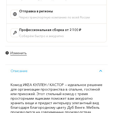
цвет
Дуб
Отправка в регионы
Венге
Через транспортную компанию по всей России
Профессиональная сборка от 2 500 ₽
Соберём быстро и аккуратно
Изменить
Описание
Комод ИКЕА КУЛЛЕН / КАСТОР — идеальное решение
для организации пространства в спальне, гостиной
или прихожей. Этот стильный комод с тремя
просторными ящиками поможет вам аккуратно
хранить вещи и придаст интерьеру элегантный вид
благодаря благородному цвету Дуб Венге. Мебель
производится на современных производствах,