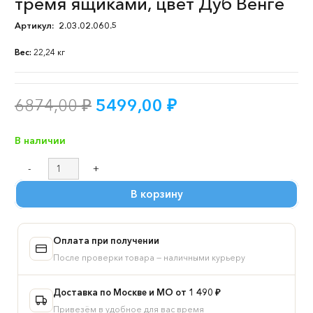
тремя ящиками, цвет Дуб Венге
Артикул:
2.03.02.060.5
Вес:
22,24 кг
Первоначальная
Текущая
6874,00
₽
5499,00
₽
цена
цена:
составляла
5499,00 ₽.
В наличии
6874,00 ₽.
Количество
товара
В корзину
Комод
ИКЕА
КУЛЛЕН
Оплата при получении
/
КАСТОР
После проверки товара — наличными курьеру
с
тремя
Доставка по Москве и МО от 1 490 ₽
ящиками,
Привезём в удобное для вас время