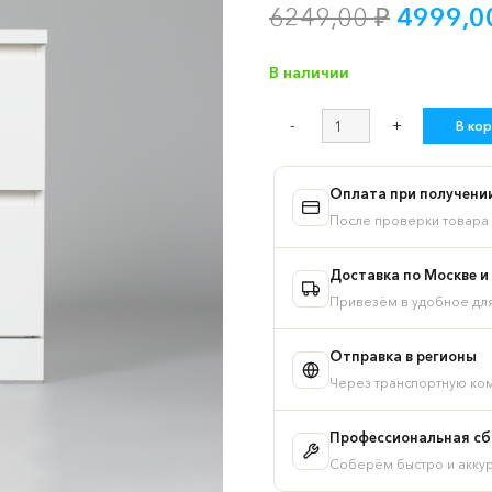
Первон
6249,00
₽
4999,
цена
состав
В наличии
6249,00
Количество
В кор
товара
Комод
ИКЕА
Оплата при получени
МАЛЬМ
После проверки товара 
/
Варма
Доставка по Москве и
2
Привезём в удобное дл
с
двумя
Отправка в регионы
выдвижными
Через транспортную ком
ящиками,
цвет
белый
Профессиональная сбо
Соберём быстро и акку