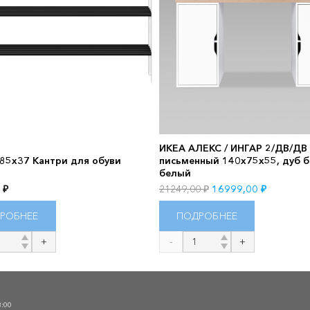
ИКЕА АЛЕКС / ИНГАР 2/ДВ/ДВ
85х37 Кантри для обуви
письменный 140x75x55, дуб б
белый
Первоначальная
Текущая
0
₽
21249,00
₽
16999,00
₽
цена
цена:
РОБНЕЕ
ПОДРОБНЕЕ
составляла
16999,00
21249,00 ₽.
во
Количество
товара
ИКЕА
АЛЕКС
О
/
3:00