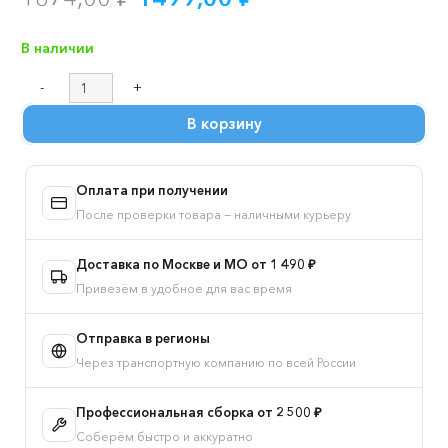
цена
цена:
составляла
1499,00 ₽.
В наличии
1874,00 ₽.
Количество
товара
В корзину
Полка
ИКЕА
ПАКС
Оплата при получении
/
МАКС
После проверки товара — наличными курьеру
длинная
в
Доставка по Москве и МО от 1 490 ₽
двухдверный
Привезём в удобное для вас время
широкий
шкаф,
Отправка в регионы
цвет
Через транспортную компанию по всей России
белый
Профессиональная сборка от 2 500 ₽
Соберём быстро и аккуратно