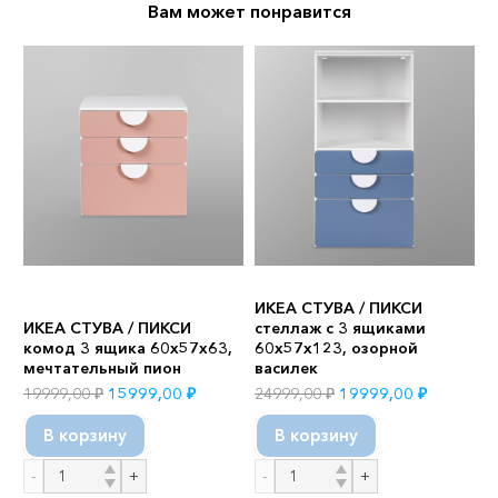
Вам может понравится
К
ИКЕА СТУВА / ПИКСИ
С
ИКЕА СТУВА / ПИКСИ
стеллаж с 3 ящиками
о
комод 3 ящика 60x57x63,
60x57x123, озорной
о
мечтательный пион
василек
Д
ая
Первоначальная
Текущая
Первоначальная
Текущая
19999,00
₽
15999,00
₽
24999,00
₽
19999,00
₽
1
цена
цена:
цена
цена:
В корзину
В корзину
0 ₽.
составляла
15999,00 ₽.
составляла
19999,00
19999,00 ₽.
24999,00 ₽.
Количество
Количество
К
товара
товара
т