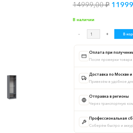
Перво
14999,00
₽
1199
цена
соста
В наличии
14999
Количество
В кор
товара
ИКЕА
ПАКС
Оплата при получени
/
После проверки товара 
МАКС
стеллаж
Доставка по Москве и
75х58х233
Привезём в удобное дл
серый
Отправка в регионы
Через транспортную ком
Профессиональная сбо
Соберём быстро и акку