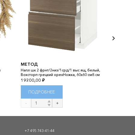
МЕТОД
МЕТОД
ы
Напл шк 2 фрнт/2низ/1срд/1 выс ящ, белый,
Шкаф п/мойку
Воксторп грецкий орехНожка, 60x60 см8 см
белый, Воксто
19200,00
₽
11400,00
₽
ПОДРОБНЕЕ
ПОДРОБ
Количество
Количество
товара
товара
МЕТОД
МЕТОД
+7 495 743-41-44