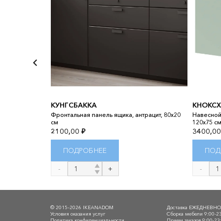
КУНГСБАККА
КНОКСХ
ДШЁН, белый/
Фронтальная панель ящика, антрацит, 80x20
Навесной
см
120x75 с
2100,00
₽
3400,0
ПОДРОБНЕЕ
ПОД
Количество
Количест
товара
товара
КУНГСБАККА
КНОКСХУЛ
© 2015–2026 IKEANADOM
Доставка ЕЖЕДНЕВН
Условия оказания услуг
Сборка мебели 9:00-2
Политика конфиденциальности
Прием заказов 9:00-23