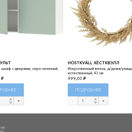
УЛЬТ
HÖSTKVÄLL ХЁСТКВЭЛЛ
 шкаф с дверями, серо-зеленый,
Искусственный венок, д/дома/улиц
м
естественный, 43 см
0
₽
999,00
₽
РОБНЕЕ
ПОДРОБНЕЕ
во
Количество
товара
ЬТ
HÖSTKVÄLL
ХЁСТКВЭЛЛ
О
3:00
:00