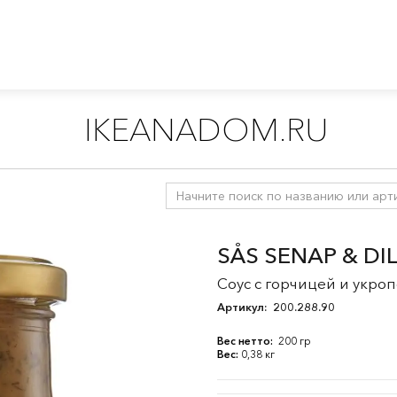
IKEANADOM.RU
сы
SÅS SENAP & DI
Соус с горчицей и укроп
Артикул:
200.288.90
Вес нетто:
200 гр
Вес:
0,38 кг