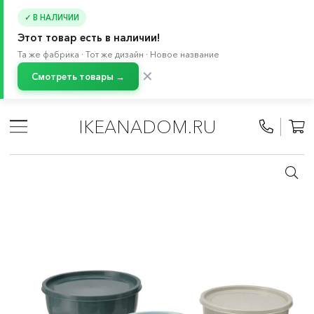
✓ В НАЛИЧИИ
Этот товар есть в наличии!
Та же фабрика · Тот же дизайн · Новое название
✕
Смотреть товары →
Главная
/
Каталог
/
Кухонная утварь
/
Контейнеры и емкости для хранения продуктов
/
IKEANADOM.RU
Контейнеры для продуктов