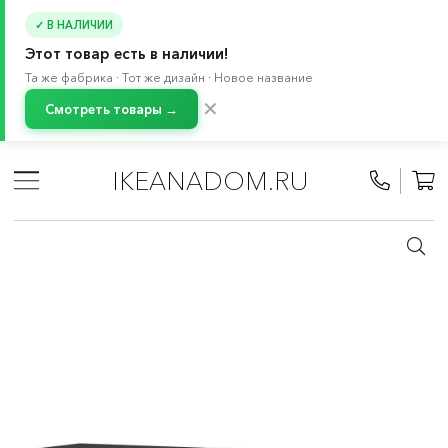
✓ В НАЛИЧИИ
Этот товар есть в наличии!
Та же фабрика · Тот же дизайн · Новое название
✕
Смотреть товары →
Главная
/
Каталог
/
Мебель
/
Буфеты и шкафы витрины
/
Система хранения БЕСТО
/
IKEANADOM.RU
Тумбы под телевизор БЕСТО