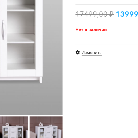
Перво
17499,00
₽
1399
цена
соста
Нет в наличии
17499
Изменить