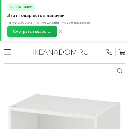
✓ В НАЛИЧИИ
Этот товар есть в наличии!
Та же фабрика · Тот же дизайн · Новое название
✕
Смотреть товары →
Главная
/
Каталог
/
Мебель
/
Буфеты и шкафы витрины
/
Система хранения БЕСТО
IKEANADOM.RU