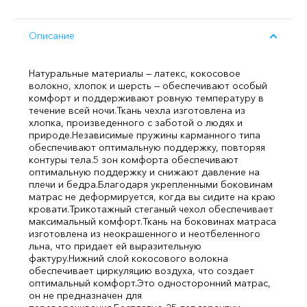
Описание
Натуральные материалы — латекс, кокосовое
волокно, хлопок и шерсть — обеспечивают особый
комфорт и поддерживают ровную температуру в
течение всей ночи.
Ткань чехла изготовлена из
хлопка, произведенного с заботой о людях и
природе.
Независимые пружины карманного типа
обеспечивают оптимальную поддержку, повторяя
контуры тела.
5 зон комфорта обеспечивают
оптимальную поддержку и снижают давление на
плечи и бедра.
Благодаря укрепленными боковинам
матрас не деформируется, когда вы сидите на краю
кровати.
Трикотажный стеганый чехол обеспечивает
максимальный комфорт.
Ткань на боковинах матраса
изготовлена из неокрашенного и неотбеленного
льна, что придает ей выразительную
фактуру.
Нижний слой кокосового волокна
обеспечивает циркуляцию воздуха, что создает
оптимальный комфорт.
Это односторонний матрас,
он не предназначен для