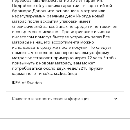
переворачивания.
Бесплатно 25 лет гарантии.
Подробнее об условиях гарантии – в гарантийной
брошюре.
Дополните основанием матраса или
нерегулируемым реечным дном.
Иногда новый
матрас после вскрытия упаковки имеет
специфический запах. Запах не вреден и не токсичен
и со временем исчезнет. Проветривание и чистка
пылесосом помогут быстрее устранить запах.
Все
матрасы из нашего ассортимента можно
использовать сразу же после покупки. Но следует
помнить, что полностью первоначальную форму
матрас восстановит примерно через 72 часа. Чтобы
привыкнуть к новому матрасу, вам может
потребоваться около двух недель
218 пружин
карманного типа/кв. м.
Дизайнер
IKEA of Sweden
Качество и экологическая информация