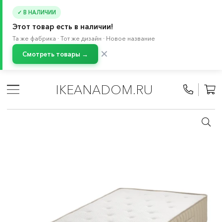
✓ В НАЛИЧИИ
Этот товар есть в наличии!
Та же фабрика · Тот же дизайн · Новое название
✕
Смотреть товары →
Главная
/
Каталог
/
Кровати и матрасы
/
Матрасы
/
Пружинные матрасы
IKEANADOM.RU