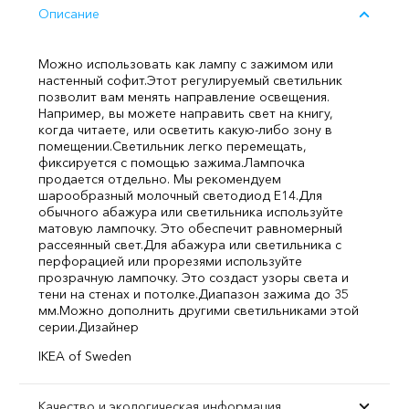
Описание
Можно использовать как лампу с зажимом или
настенный софит.
Этот регулируемый светильник
позволит вам менять направление освещения.
Например, вы можете направить свет на книгу,
когда читаете, или осветить какую-либо зону в
помещении.
Светильник легко перемещать,
фиксируется с помощью зажима.
Лампочка
продается отдельно. Мы рекомендуем
шарообразный молочный светодиод E14.
Для
обычного абажура или светильника используйте
матовую лампочку. Это обеспечит равномерный
рассеянный свет.
Для абажура или светильника с
перфорацией или прорезями используйте
прозрачную лампочку. Это создаст узоры света и
тени на стенах и потолке.
Диапазон зажима до 35
мм.
Можно дополнить другими светильниками этой
серии.
Дизайнер
IKEA of Sweden
Качество и экологическая информация