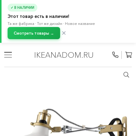
✓ В НАЛИЧИИ
Этот товар есть в наличии!
Та же фабрика · Тот же дизайн · Новое название
✕
Смотреть товары →
Главная
/
Каталог
/
Освещение
/
Лампы и светильники
/
Софиты
/
Настенные софиты
IKEANADOM.RU